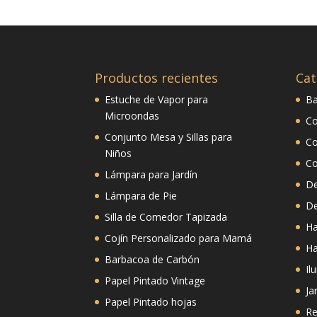
Productos recientes
Cat
Estuche de Vapor para
B
Microondas
Co
Conjunto Mesa y Sillas para
C
Niños
C
Lámpara para Jardín
De
Lámpara de Pie
D
Silla de Comedor Tapizada
Ha
Cojín Personalizado para Mamá
Ha
Barbacoa de Carbón
Il
Papel Pintado Vintage
Ja
Papel Pintado hojas
Re